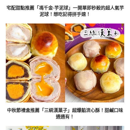
宅配甜點推薦「馮千金·芋泥球」一開單即秒殺的超人氣芋
泥球！想吃記得拼手速！
中秋節禮盒推薦「三統漢菓子」超爆餡流心酥！甜鹹口味
通通有！