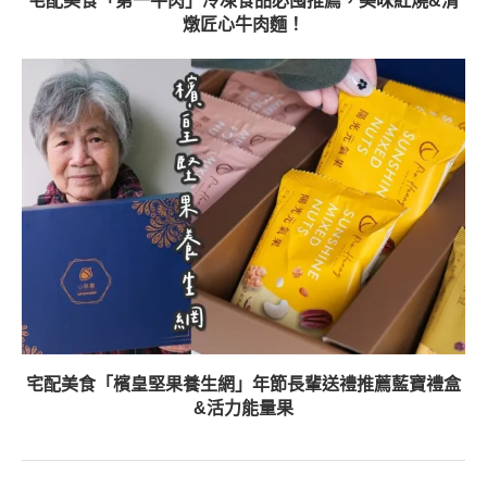
宅配美食「第一牛肉」冷凍食品必囤推薦，美味紅燒&清
燉匠心牛肉麵！
宅配美食「檳皇堅果養生網」年節長輩送禮推薦藍寶禮盒
&活力能量果