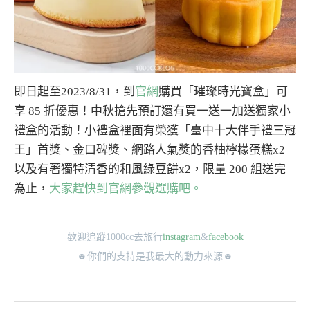
即日起至2023/8/31，到
官網
購買「璀璨時光寶盒」可
享 85 折優惠！中秋搶先預訂還有買一送一加送獨家小
禮盒的活動！小禮盒裡面有榮獲「臺中十大伴手禮三冠
王」首獎、金口碑獎、網路人氣獎的香柚檸檬蛋糕x2
以及有著獨特清香的和風綠豆餅x2，限量 200 組送完
為止，
大家趕快到官網參觀選購吧
。
歡迎追蹤1000cc去旅行
instagram
&
facebook
☻你們的支持是我最大的動力來源☻