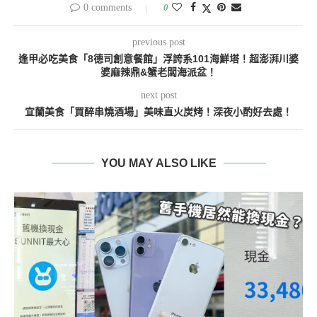
0 comments
0
previous post
逢甲必吃美食「8德司創意餐館」浮誇系101海鮮塔！超澎湃川婆
婆麻辣鼎&蟹老闆海派盆！
next post
宜蘭美食「買醉串燒酒場」美味直火炭烤！深夜小酌好去處！
YOU MAY ALSO LIKE