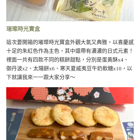
璀璨時光寶盒
這次要開箱的璀璨時光寶盒外觀大氣又典雅，以喜慶感
十足的朱紅色作為主色，其中還帶有濃濃的日式元素！
裡面一共有四款不同的糕餅甜點，分別是蛋黃酥x4、
御丹波x2、太陽餅x6、寒天夏威夷豆牛奶軟糖x10，以
下就讓我來一一跟大家分享～