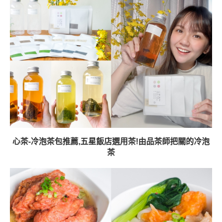
心茶-冷泡茶包推薦,五星飯店選用茶!由品茶師把關的冷泡
茶