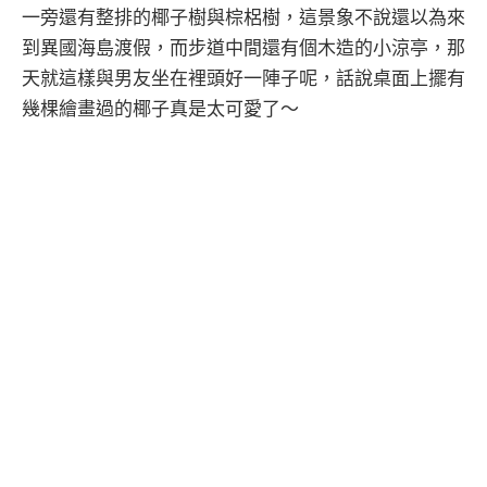
一旁還有整排的椰子樹與棕梠樹，這景象不說還以為來
到異國海島渡假，而步道中間還有個木造的小涼亭，那
天就這樣與男友坐在裡頭好一陣子呢，話說桌面上擺有
幾棵繪畫過的椰子真是太可愛了～