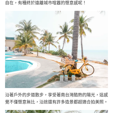
自在，有種終於遠離城市喧囂的愜意感呢！
沿著戶外的步道散步，享受著南台灣酷熱的陽光，這感
覺不僅愜意無比，沿途還有許多造景都超適合拍美照。