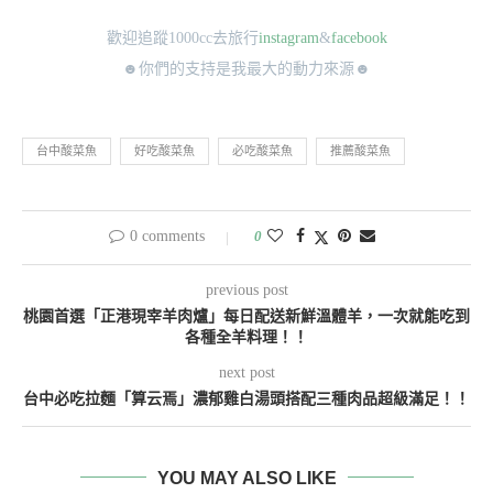
歡迎追蹤1000cc去旅行
instagram
&
facebook
☻你們的支持是我最大的動力來源☻
台中酸菜魚
好吃酸菜魚
必吃酸菜魚
推薦酸菜魚
0 comments
0
previous post
桃園首選「正港現宰羊肉爐」每日配送新鮮溫體羊，一次就能吃到
各種全羊料理！！
next post
台中必吃拉麵「算云焉」濃郁雞白湯頭搭配三種肉品超級滿足！！
YOU MAY ALSO LIKE