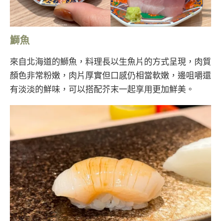
鰤魚
來自北海道的鰤魚，料理長以生魚片的方式呈現，肉質
顏色非常粉嫩，肉片厚實但口感仍相當軟嫩，邊咀嚼還
有淡淡的鮮味，可以搭配芥末一起享用更加鮮美。