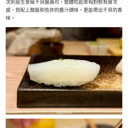
次則是生食級干貝握壽司，整體吃起來相對較有層次
感，搭配上醋飯和些許的醬汁調味，更能帶出干貝的香
味。