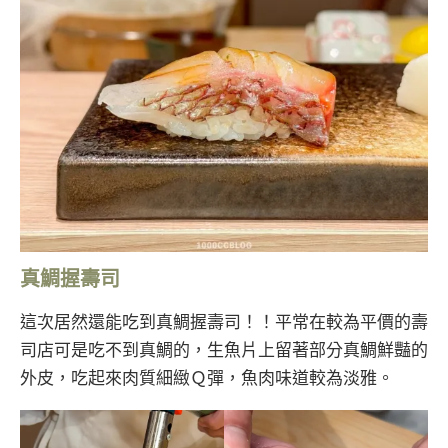
真鯛握壽司
這次居然還能吃到真鯛握壽司！！平常在較為平價的壽
司店可是吃不到真鯛的，生魚片上留著部分真鯛鮮豔的
外皮，吃起來肉質細緻Ｑ彈，魚肉味道較為淡雅。