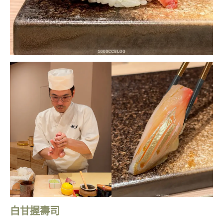
白甘握壽司