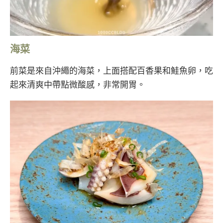
海菜
前菜是來自沖繩的海菜，上面搭配百香果和鮭魚卵，吃
起來清爽中帶點微酸感，非常開胃。