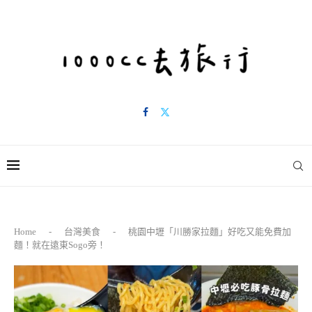
Home
-
台灣美食
-
桃園中壢「川勝家拉麵」好吃又能免費加
麵！就在遠東Sogo旁！