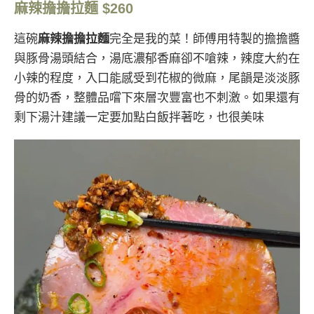
麻辣擔擔拉麵 $260
這碗
麻辣擔擔拉麵
完全是我的菜！師傅用特製的擔擔醬
與豚骨湯頭結合，湯底濃郁香麻卻不嗆辣，辣度大約在
小辣的程度，入口能感受到花椒的微麻，尾韻是淡淡豚
骨的奶香，整體品嚐下來層次豐富也不刺激。如果還有
剩下湯汁建議一定要加點白飯拌著吃，也很美味