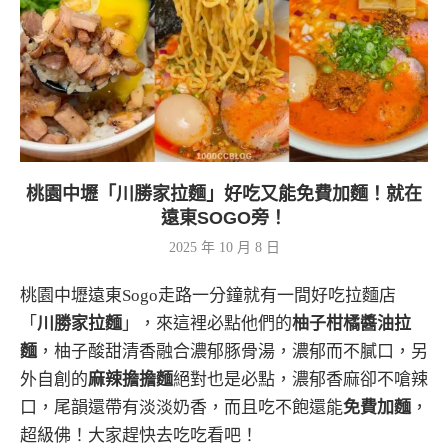
桃園中壢「川勝家拉麵」好吃又能免費加麵！就在
遠東SOGO旁！
2025 年 10 月 8 日
桃園中壢遠東Sogo走路一分鐘就有一間好吃拉麵店
「
川勝家拉麵
」，來這裡必點他們的
柚子柑橘醬油拉
麵
，柚子酸甜清香融合濃郁豚骨湯，濃郁而不膩口，另
外自創的
麻辣擔擔麵
絕對也是必點，濃郁香麻卻不嗆辣
口，尾韻還帶有淡淡奶香，而且吃不飽還能
免費加麵
，
超級佛！大家趕快去吃吃看吧！