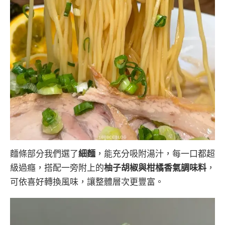
麵條部分我們選了
細麵
，能充分吸附湯汁，每一口都超
級過癮，搭配一旁附上的
柚子胡椒與柑橘香氣調味料
，
可依喜好轉換風味，讓整體層次更豐富。