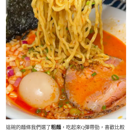
這碗的麵條我們選了
粗麵
，吃起來Q彈帶勁，喜歡比較