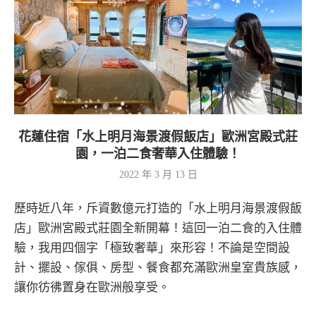
花蓮住宿「水上明月海景渡假飯店」歐洲宮殿式莊
園，一泊二食奢華入住體驗！
2022 年 3 月 13 日
歷時近八年，斥資數億元打造的「水上明月海景渡假飯
店」歐洲宮殿式莊園全新開幕！這回一泊二食的入住體
驗，我用四個字「極致奢華」來形容！不論是空間設
計、擺設、傢俱、房型、餐食都充滿歐洲皇室貴族感，
讓你彷彿置身在歐洲般享受。