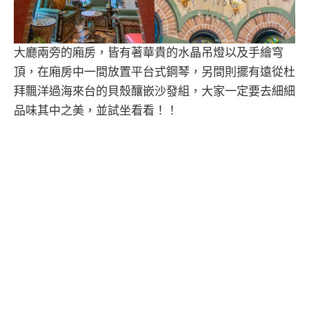
大廳兩旁的廂房，皆有著華貴的水晶吊燈以及手繪穹
頂，在廂房中一間放置平台式鋼琴，另間則擺有遠從杜
拜飄洋過海來台的貝殼釀嵌沙發組，大家一定要去細細
品味其中之美，並試坐看看！！