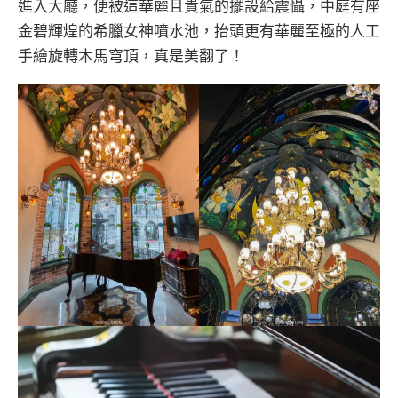
進入大廳，便被這華麗且貴氣的擺設給震懾，中庭有座
金碧輝煌的希臘女神噴水池，抬頭更有華麗至極的人工
手繪旋轉木馬穹頂，真是美翻了！