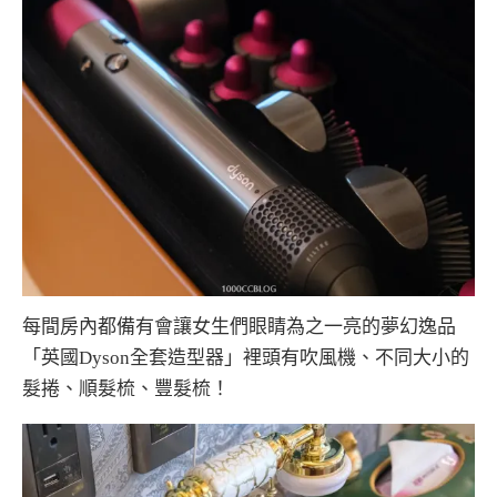
每間房內都備有會讓女生們眼睛為之一亮的夢幻逸品
「英國Dyson全套造型器」裡頭有吹風機、不同大小的
髮捲、順髮梳、豐髮梳！