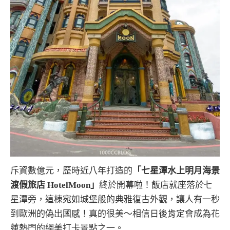
斥資數億元，歷時近八年打造的
「七星潭水上明月海景
渡假旅店 HotelMoon」
終於開幕啦！飯店就座落於七
星潭旁，這棟宛如城堡般的典雅復古外觀，讓人有一秒
到歐洲的偽出國感！真的很美～相信日後肯定會成為花
蓮熱門的網美打卡景點之一。