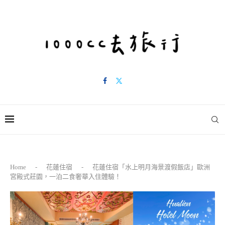
Home
-
花蓮住宿
-
花蓮住宿「水上明月海景渡假飯店」歐洲
宮殿式莊園，一泊二食奢華入住體驗！