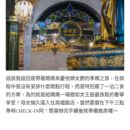
話說我這回是帶著媽媽來慶祝婦女節的孝親之旅，在旅
程中我沒有安排什麼跑點行程，而是特別選了一泊二食
的方案，為的就是給媽媽一場猶如女王般最放鬆的奢華
享受！母女倆久違入住高檔飯店，當然要選在下午三點
準時CHECK-IN阿！簡單辦完手續後就準備進房囉～