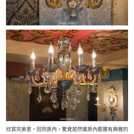
欣賞完美景，回到房內，驚覺居然連房內都擺有典雅的