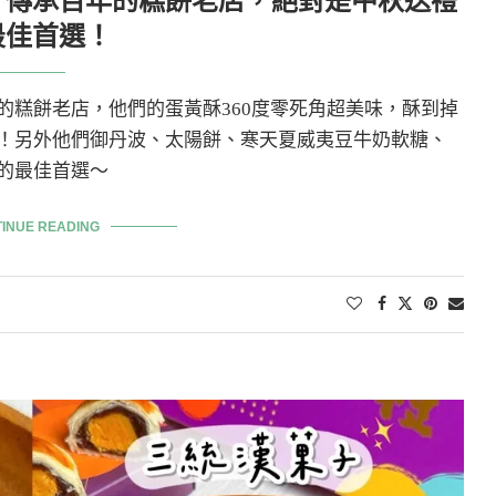
」傳承百年的糕餅老店，絕對是中秋送禮
最佳首選！
的糕餅老店，他們的蛋黃酥360度零死角超美味，酥到掉
！另外他們御丹波、太陽餅、寒天夏威夷豆牛奶軟糖、
的最佳首選～
INUE READING