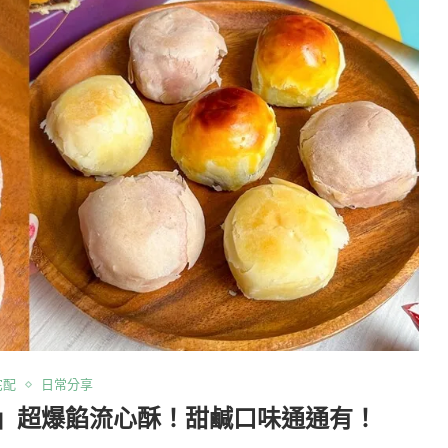
宅配
日常分享
」超爆餡流心酥！甜鹹口味通通有！