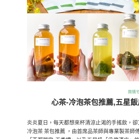
團購
心茶-冷泡茶包推薦,五星
炎炎夏日，每天都想來杯清涼止渴的手搖飲，卻
冷泡茶 茶包推薦 ，由首席品茶師與專業製茶師