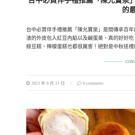
台中必買伴手禮推薦「陳允寶泉
的
台中必買伴手禮推薦「陳允寶泉」是間傳承百年
渣的外皮包入紅豆內餡以及鹹蛋黃，真的好好吃
綠豆糕、檸檬蛋糕也都很厲害！絕對是中秋送禮
CONT
2023 年 8 月 23 日
0 comments