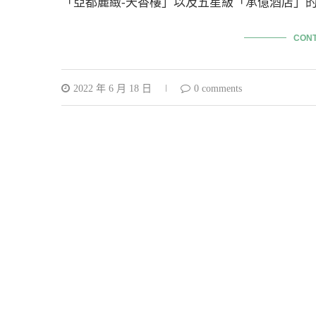
「亞都麗緻-天香樓」以及五星級「承億酒店」
CONT
2022 年 6 月 18 日
0 comments