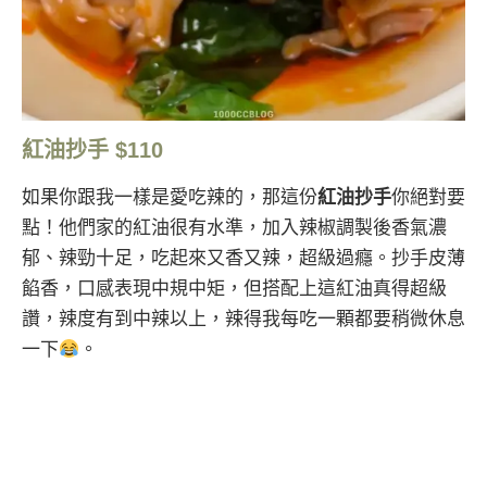
紅油抄手 $110
如果你跟我一樣是愛吃辣的，那這份
紅油抄手
你絕對要
點！他們家的紅油很有水準，加入辣椒調製後香氣濃
郁、辣勁十足，吃起來又香又辣，超級過癮。抄手皮薄
餡香，口感表現中規中矩，但搭配上這紅油真得超級
讚，辣度有到中辣以上，辣得我每吃一顆都要稍微休息
一下
。