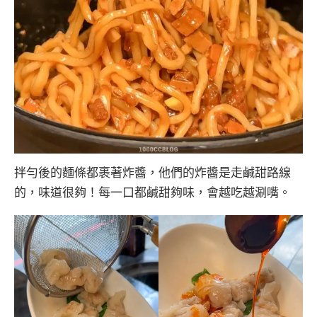
拌勻後的麵條都裹著炸醬，他們的炸醬是走鹹甜路線
的，味道很夠！每一口都鹹甜夠味，會越吃越涮嘴。