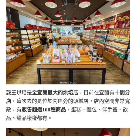
穀王烘培是
全宜蘭最大的烘培店
，目前在宜蘭有
十間分
店
，這次去的是位於鬧區旁的頭城店，店內空間非常寬
敞，有
販售超過100種商品
，蛋糕、麵包、伴手禮、飲
品、甜品樣樣都有。