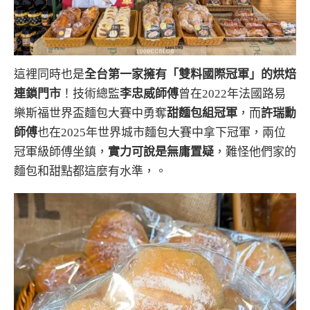
這裡同時也是
全台第一家擁有「雙料國際冠軍」的烘焙
連鎖門市
！技術總監
李忠威師傅
曾在2022年法國路易
樂斯福世界盃麵包大賽中勇奪
甜麵包組冠軍
，而
許瑞勳
師傅
也在2025年世界城市麵包大賽中拿下冠軍，兩位
冠軍級師傅坐鎮，
實力可說是無庸置疑
，難怪他們家的
麵包和甜點都這麼有水準，。