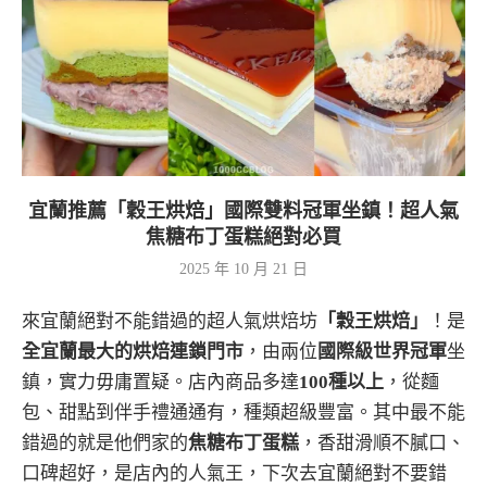
宜蘭推薦「穀王烘焙」國際雙料冠軍坐鎮！超人氣
焦糖布丁蛋糕絕對必買
2025 年 10 月 21 日
來宜蘭絕對不能錯過的超人氣烘焙坊
「穀王烘焙」
！是
全宜蘭最大的烘焙連鎖門市
，由兩位
國際級世界冠軍
坐
鎮，實力毋庸置疑。店內商品多達
100種以上
，從麵
包、甜點到伴手禮通通有，種類超級豐富。其中最不能
錯過的就是他們家的
焦糖布丁蛋糕
，香甜滑順不膩口、
口碑超好，是店內的人氣王，下次去宜蘭絕對不要錯