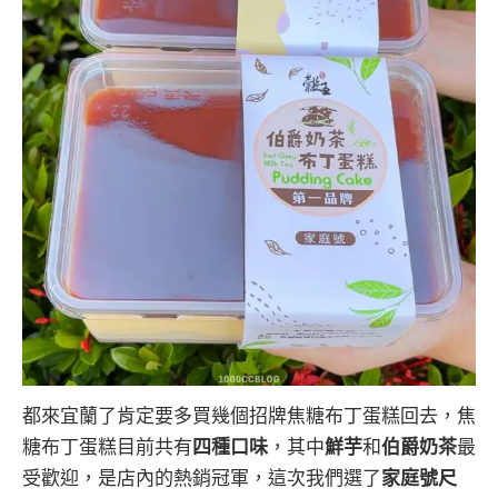
都來宜蘭了肯定要多買幾個招牌焦糖布丁蛋糕回去，焦
糖布丁蛋糕目前共有
四種口味
，其中
鮮芋
和
伯爵奶茶
最
受歡迎，是店內的熱銷冠軍，這次我們選了
家庭號尺