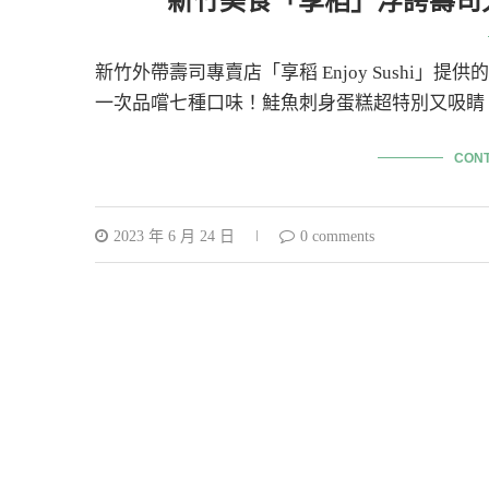
新竹美食「享稻」浮誇壽司
新竹外帶壽司專賣店「享稻 Enjoy Sushi
一次品嚐七種口味！鮭魚刺身蛋糕超特別又吸睛
CONT
2023 年 6 月 24 日
0 comments