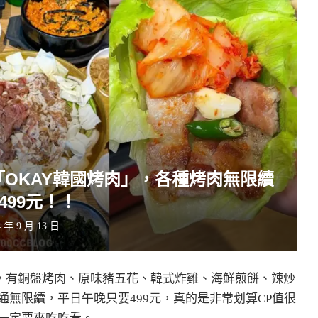
OKAY韓國烤肉」，各種烤肉無限續
499元！！
4 年 9 月 13 日
」，有銅盤烤肉、原味豬五花、韓式炸雞、海鮮煎餅、辣炒
無限續，平日午晚只要499元，真的是非常划算CP值很