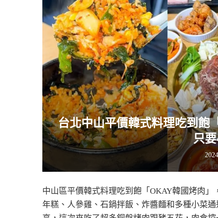
台北中山平價韓式料理吃到飽「
只要
202
中山區平價韓式料理吃到飽「OKAY韓國烤肉
年糕、人參雞、石鍋拌飯、炸醬麵和多種小菜通通