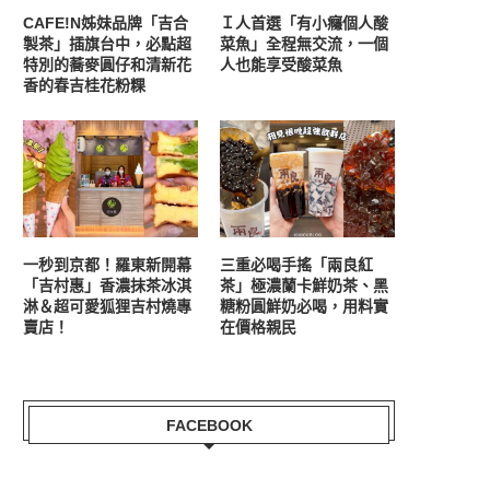
CAFE!N姊妹品牌「吉合
Ｉ人首選「有小癮個人酸
製茶」插旗台中，必點超
菜魚」全程無交流，一個
特別的蕎麥圓仔和清新花
人也能享受酸菜魚
香的春吉桂花粉粿
一秒到京都！羅東新開幕
三重必喝手搖「兩良紅
「吉村惠」香濃抹茶冰淇
茶」極濃蘭卡鮮奶茶、黑
淋＆超可愛狐狸吉村燒專
糖粉圓鮮奶必喝，用料實
賣店！
在價格親民
FACEBOOK