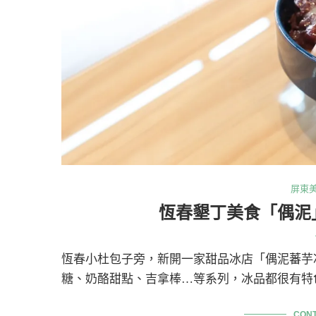
屏東
恆春墾丁美食「偶泥
恆春小杜包子旁，新開一家甜品冰店「偶泥蕃芋
糖、奶酪甜點、吉拿棒…等系列，冰品都很有特
CONT