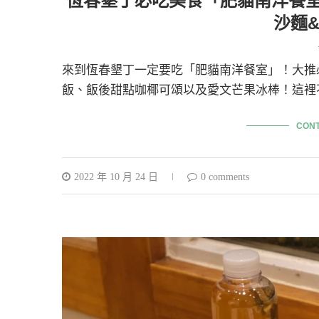
恆春墾丁必吃美食「肥貓南洋餐
沙麵
來到恆春墾丁一定要吃「肥貓南洋餐室」！大推
飯、飯後甜點咖椰可頌以及愛文芒果冰棒！這裡
CONT
2022 年 10 月 24 日
0 comments