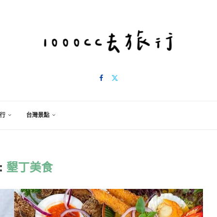
行
台灣景點
:
墾丁美食