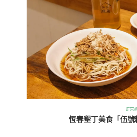
屏東
恆春墾丁美食「伍號