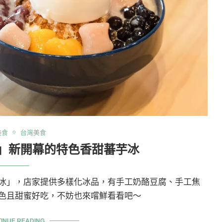
美食
台灣美食
」新開幕的特色香甜蕃芋冰
冰」，店家提供多樣化冰品，有手工奶酪豆腐、手工焦
色且甜蜜好吃，不妨也來嚐鮮看看吧～
INUE READING