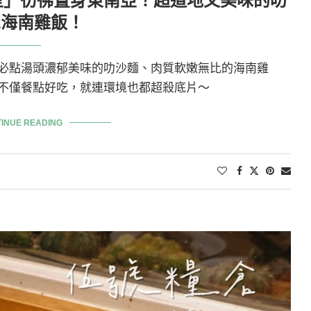
室」彷彿置身東南亞！超道地又美味的叻
&海南雞飯！
必點湯頭濃郁美味的叻沙麵、肉質軟嫩無比的海南雞
不僅餐點好吃，就連環境也都超殺底片～
INUE READING