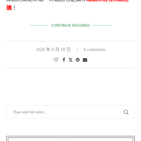
適
！
CONTINUE READING
2020 年 8 月 10 日
0 comments