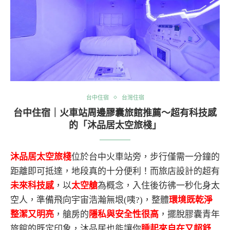
台中住宿
台灣住宿
台中住宿｜火車站周邊膠囊旅館推薦～超有科技感
的「沐品居太空旅棧」
沐品居太空旅棧
位於台中火車站旁，步行僅需一分鐘的
距離即可抵達，地段真的十分便利！而旅店設計的超有
未來科技感
，以
太空艙
為概念，入住後彷彿一秒化身太
空人，準備飛向宇宙浩瀚無垠(咦?)，整體
環境既乾淨
整潔又明亮
，艙房的
隱私與安全性很高
，擺脫膠囊青年
旅館的既定印象，沐品居也能讓你
睡起來自在又超舒