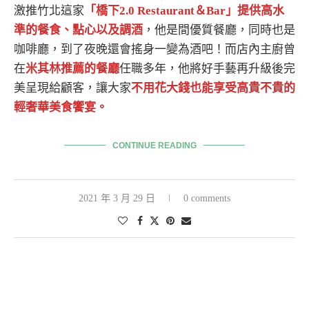
激推竹北這家
「橋下2.0 Restaurant＆Bar」提供高水
準的餐食、點心以及調酒
，他是間優質餐廳，同時也是
咖啡廳，到了夜晚還會搖身一變為酒吧！而店內主廚曾
在
米其林推薦的餐廳
任職多年，他將好手藝再升級後完
美呈現給顧客，讓大家
不用花大錢也能享受高貴不貴的
輕奢華美食饗宴。
CONTINUE READING
2021 年 3 月 29 日
0 comments